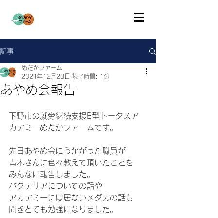
記事
めだかファーム
2021年12月23日
読了時間: 1分
あやめ会報告
下野市の就労継続支援B型トータスア
カデミーめだかファームです。
先日あやめ会にうかがった職員が
青木さんに色々教えて頂いたことを
みんなに報告しました。
バクテリアについての話や
アカデミーには居ないメダカの話も
聞きとても勉強になりました。