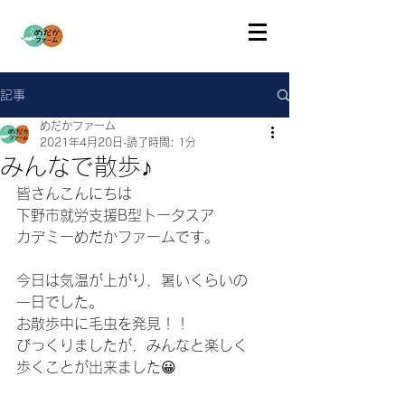
記事
めだかファーム
2021年4月20日
読了時間: 1分
みんなで散歩♪
皆さんこんにちは
下野市就労支援B型トータスア
カデミーめだかファームです。
今日は気温が上がり．暑いくらいの
一日でした。
お散歩中に毛虫を発見！！
びっくりましたが．みんなと楽しく
歩くことが出来ました😀