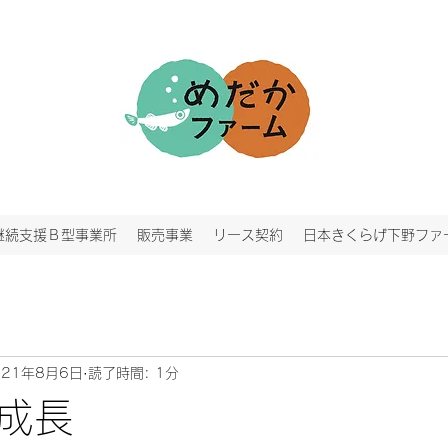
継続支援Ｂ型事業所
販売事業
リース契約
日本きくらげ下野ファ
021年8月6日
読了時間: 1分
成長