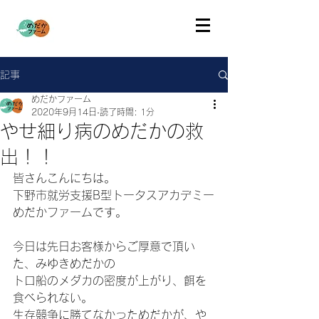
記事
めだかファーム
2020年9月14日
読了時間: 1分
やせ細り病のめだかの救
出！！
皆さんこんにちは。
下野市就労支援B型トータスアカデミー
めだかファームです。
今日は先日お客様からご厚意で頂い
た、みゆきめだかの
トロ船のメダカの密度が上がり、餌を
食べられない。
生存競争に勝てなかっためだかが、や