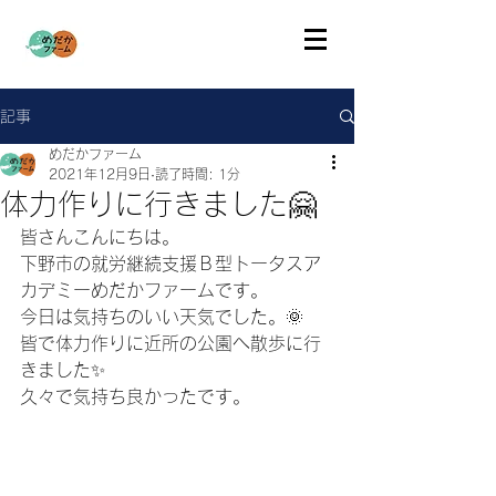
記事
めだかファーム
2021年12月9日
読了時間: 1分
体力作りに行きました🤗
皆さんこんにちは。
下野市の就労継続支援Ｂ型トータスア
カデミーめだかファームです。
今日は気持ちのいい天気でした。🌞
皆で体力作りに近所の公園へ散歩に行
きました✨
久々で気持ち良かったです。